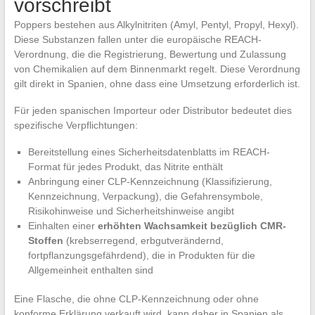
vorschreibt
Poppers bestehen aus Alkylnitriten (Amyl, Pentyl, Propyl, Hexyl).
Diese Substanzen fallen unter die europäische REACH-
Verordnung, die die Registrierung, Bewertung und Zulassung
von Chemikalien auf dem Binnenmarkt regelt. Diese Verordnung
gilt direkt in Spanien, ohne dass eine Umsetzung erforderlich ist.
Für jeden spanischen Importeur oder Distributor bedeutet dies
spezifische Verpflichtungen:
Bereitstellung eines Sicherheitsdatenblatts im REACH-
Format für jedes Produkt, das Nitrite enthält
Anbringung einer CLP-Kennzeichnung (Klassifizierung,
Kennzeichnung, Verpackung), die Gefahrensymbole,
Risikohinweise und Sicherheitshinweise angibt
Einhalten einer
erhöhten Wachsamkeit bezüglich CMR-
Stoffen
(krebserregend, erbgutverändernd,
fortpflanzungsgefährdend), die in Produkten für die
Allgemeinheit enthalten sind
Eine Flasche, die ohne CLP-Kennzeichnung oder ohne
konforme Erklärung verkauft wird, kann daher in Spanien als