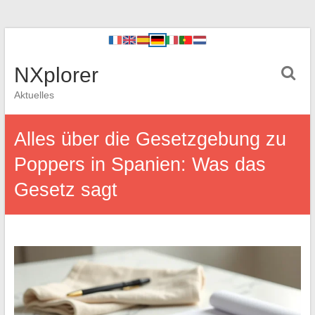
NXplorer
Aktuelles
Alles über die Gesetzgebung zu
Poppers in Spanien: Was das
Gesetz sagt