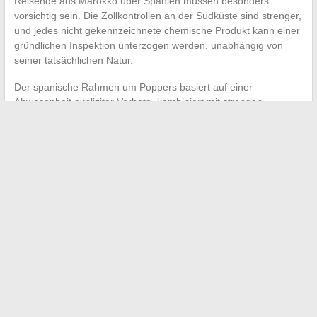
Reisende aus Marokko über Spanien müssen besonders
vorsichtig sein. Die Zollkontrollen an der Südküste sind strenger,
und jedes nicht gekennzeichnete chemische Produkt kann einer
gründlichen Inspektion unterzogen werden, unabhängig von
seiner tatsächlichen Natur.
Der spanische Rahmen um Poppers basiert auf einer
Abwesenheit expliziter Verbote, kombiniert mit strengen
europäischen regulatorischen Anforderungen für chemische
Produkte. Die Grenze zwischen Legalität und Verstoß liegt in der
Kennzeichnung, der kommerziellen Präsentation und der
angegebenen Verwendung des Produkts. Für einen
Verbraucher stellt der persönliche Besitz kein strafrechtliches
Problem dar. Für einen Verkäufer gilt:
Jede Nichteinhaltung
der CLP- oder REACH-Normen stellt ein reales rechtliches
Risiko dar
.
←
Kann man bei Uber Eats Essen bestellen und bar
bezahlen?