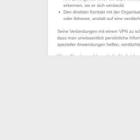
erkennen, wo er sich versteckt.
Den direkten Kontakt mit der Organisa
oder Adresse, anstatt auf eine verdäch
Seine Verbindungen mit einem VPN zu sch
dass man unwissentlich persönliche Infor
spezieller Anwendungen helfen, verdächti
Wenn Sie eine problematische Nachricht er
Verbreitung der Fallen einzudämmen. Bei 
Telefonanruf oder einen sicheren Messag
Häufiges Ändern der Passwörter, niemal
die Zwei-Faktor-Authentifizierung erhöhen
hat keinen Platz: Die Klarheit im Alltag b
Aufgabe, diese Wachsamkeit unermüdlich
←
Immobilieninvestitionen 2025: So wähl