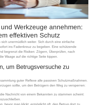
xe und Werkzeuge annehmen:
em effektiven Schutz
 sich unermüdlich weiter. Sich durch eine einfache
h sofort ins Fadenkreuz zu begeben. Eine schützende
und begrenzt die Risiken: Zögern, Überprüfen, nach
die Waage auf die richtige Seite kippen.
n, um Betrugsversuche zu
e Ansammlung guter Reflexe alle passiven Schutzmaßnahmen.
orzugen sollte, um den Betrügern den Weg zu versperren:
die Nachricht von einem Bekannten zu stammen scheint:
uszuschließen.
, bevor man klickt, ermöglicht oft, den Betrug dort zu