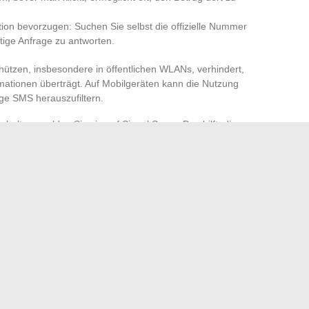
tion bevorzugen: Suchen Sie selbst die offizielle Nummer
tige Anfrage zu antworten.
ützen, insbesondere in öffentlichen WLANs, verhindert,
mationen überträgt. Auf Mobilgeräten kann die Nutzung
ge SMS herauszufiltern.
halten, melden Sie sie auf Signal Spam: Das hilft, die
sensiblen Daten sollten Sie gegebenenfalls einen
ing-Dienst nutzen.
s dieselben Passwörter für mehrere Konten verwenden und
 das Schutzniveau weiter. Die Illusion einer Wunderlösung
ildet den besten Schutz. Es bleibt diese herausfordernde
 zu üben, die nach und nach die Bedrohung zurückdrängt.
en Sie die rentabelste Strategie aus.