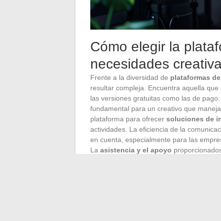
Cómo elegir la plata
necesidades creativ
Frente a la diversidad de
plataformas de
resultar compleja. Encuentra aquella que
las versiones gratuitas como las de pago
fundamental para un creativo que maneja 
plataforma para ofrecer
soluciones de i
actividades. La eficiencia de la comunica
en cuenta, especialmente para las empres
La
asistencia y el apoyo
proporcionados 
cliente reactivo y una comunidad activa e
fomentar el
compromiso
. Las funcional
vanguardia
pueden enriquecer la experien
calidad de la
moderación
, esencial para
intercambio creativo. No descuides los a
la
seguridad
. Una plataforma que ofrez