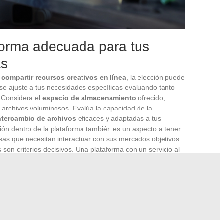
forma adecuada para tus
as
 compartir recursos creativos en línea
, la elección puede
 se ajuste a tus necesidades específicas evaluando tanto
. Considera el
espacio de almacenamiento
ofrecido,
archivos voluminosos. Evalúa la capacidad de la
ntercambio de archivos
eficaces y adaptadas a tus
ción dentro de la plataforma también es un aspecto a tener
as que necesitan interactuar con sus mercados objetivos.
son criterios decisivos. Una plataforma con un servicio al
s un gran activo para resolver problemas técnicos y
idades avanzadas como la
gamificación
y un
diseño de
cia del usuario y estimular la creatividad. Ten en cuenta la
 mantener un entorno saludable y propicio para el
spectos técnicos como el
alojamiento
, el
mantenimiento
y
ca una
experiencia fluida
y sin interrupciones técnicas es