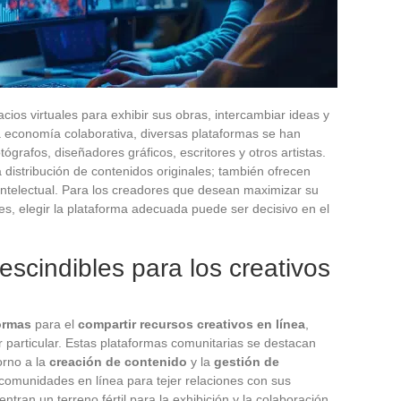
acios virtuales para exhibir sus obras, intercambiar ideas y
a economía colaborativa, diversas plataformas se han
grafos, diseñadores gráficos, escritores y otros artistas.
la distribución de contenidos originales; también ofrecen
intelectual. Para los creadores que desean maximizar su
res, elegir la plataforma adecuada puede ser decisivo en el
escindibles para los creativos
ormas
para el
compartir recursos creativos en línea
,
r particular. Estas plataformas comunitarias se destacan
orno a la
creación de contenido
y la
gestión de
 comunidades en línea para tejer relaciones con sus
ntran un terreno fértil para la exhibición y la colaboración.