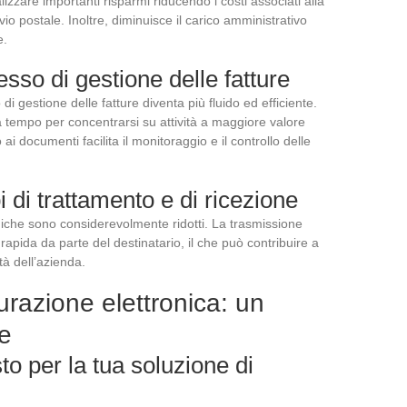
lizzare importanti risparmi riducendo i costi associati alla
invio postale. Inoltre, diminuisce il carico amministrativo
e.
sso di gestione delle fatture
 di gestione delle fatture diventa più fluido ed efficiente.
era tempo per concentrarsi su attività a maggiore valore
 ai documenti facilita il monitoraggio e il controllo delle
 di trattamento e di ricezione
roniche sono considerevolmente ridotti. La trasmissione
rapida da parte del destinatario, il che può contribuire a
tà dell’azienda.
turazione elettronica: un
le
sto per la tua soluzione di