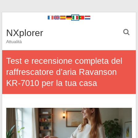
NXplorer
Attualità
Test e recensione completa del
raffrescatore d’aria Ravanson
KR-7010 per la tua casa