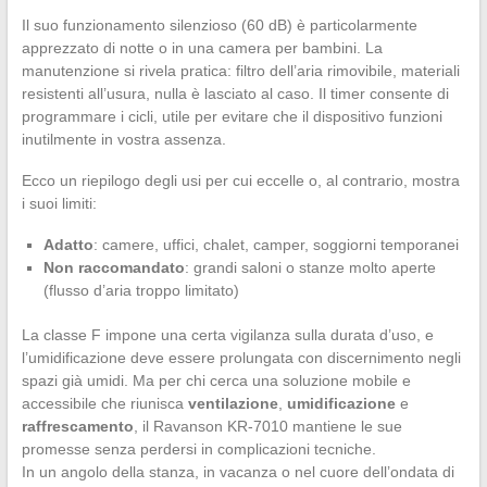
Il suo funzionamento silenzioso (60 dB) è particolarmente
apprezzato di notte o in una camera per bambini. La
manutenzione si rivela pratica: filtro dell’aria rimovibile, materiali
resistenti all’usura, nulla è lasciato al caso. Il timer consente di
programmare i cicli, utile per evitare che il dispositivo funzioni
inutilmente in vostra assenza.
Ecco un riepilogo degli usi per cui eccelle o, al contrario, mostra
i suoi limiti:
Adatto
: camere, uffici, chalet, camper, soggiorni temporanei
Non raccomandato
: grandi saloni o stanze molto aperte
(flusso d’aria troppo limitato)
La classe F impone una certa vigilanza sulla durata d’uso, e
l’umidificazione deve essere prolungata con discernimento negli
spazi già umidi. Ma per chi cerca una soluzione mobile e
accessibile che riunisca
ventilazione
,
umidificazione
e
raffrescamento
, il Ravanson KR-7010 mantiene le sue
promesse senza perdersi in complicazioni tecniche.
In un angolo della stanza, in vacanza o nel cuore dell’ondata di