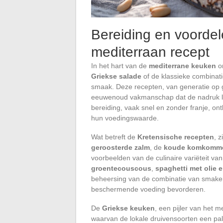
Bereiding en voordel
mediterraan recept
In het hart van de
mediterrane keuken
o
Griekse salade
of de klassieke combinat
smaak. Deze recepten, van generatie op g
eeuwenoud vakmanschap dat de nadruk le
bereiding, vaak snel en zonder franje, ont
hun voedingswaarde.
Wat betreft de
Kretensische recepten
, 
geroosterde zalm
, de
koude komkomm
voorbeelden van de culinaire variëteit van
groentecouscous
,
spaghetti met olie 
beheersing van de combinatie van smaken 
beschermende voeding bevorderen.
De
Griekse keuken
, een pijler van het 
waarvan de lokale druivensoorten een pa