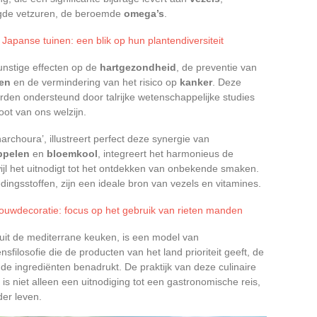
gde vetzuren, de beroemde
omega’s
.
Japanse tuinen: een blik op hun plantendiversiteit
unstige effecten op de
hartgezondheid
, de preventie van
ten
en de vermindering van het risico op
kanker
. Deze
rden ondersteund door talrijke wetenschappelijke studies
t van ons welzijn.
archoura’, illustreert perfect deze synergie van
ppelen
en
bloemkool
, integreert het harmonieus de
ijl het uitnodigt tot het ontdekken van onbekende smaken.
dingsstoffen, zijn een ideale bron van vezels en vitamines.
rouwdecoratie: focus op het gebruik van rieten manden
uit de mediterrane keuken, is een model van
filosofie die de producten van het land prioriteit geeft, de
 de ingrediënten benadrukt. De praktijk van deze culinaire
is niet alleen een uitnodiging tot een gastronomische reis,
er leven.