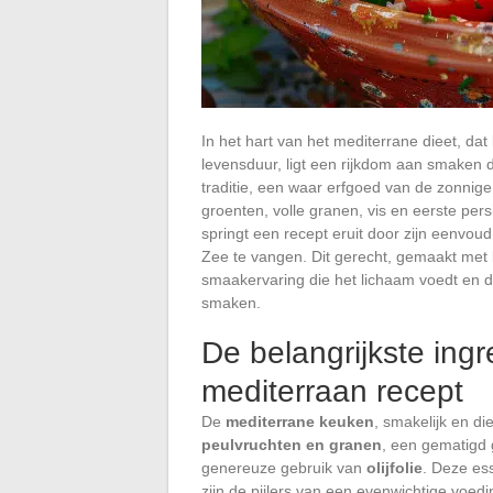
In het hart van het mediterrane dieet, da
levensduur, ligt een rijkdom aan smaken d
traditie, een waar erfgoed van de zonnig
groenten, volle granen, vis en eerste pers
springt een recept eruit door zijn eenvo
Zee te vangen. Dit gerecht, gemaakt met 
smaakervaring die het lichaam voedt en d
smaken.
De belangrijkste ing
mediterraan recept
De
mediterrane keuken
, smakelijk en di
peulvruchten en granen
, een gematigd
genereuze gebruik van
olijfolie
. Deze es
zijn de pijlers van een evenwichtige voedi