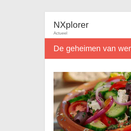
NXplorer
Actueel
De geheimen van were