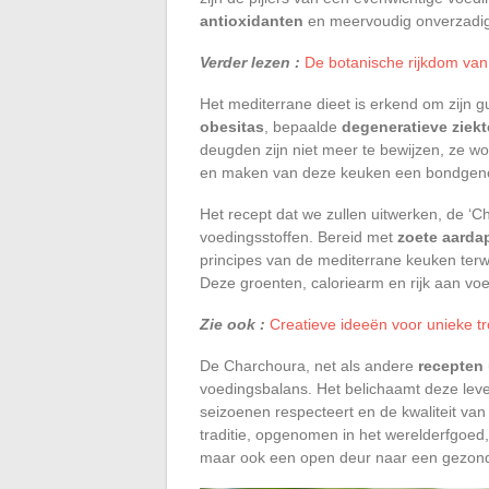
antioxidanten
en meervoudig onverzadi
Verder lezen :
De botanische rijkdom van 
Het mediterrane dieet is erkend om zijn g
obesitas
, bepaalde
degeneratieve ziek
deugden zijn niet meer te bewijzen, ze wo
en maken van deze keuken een bondgenoo
Het recept dat we zullen uitwerken, de ‘Ch
voedingsstoffen. Bereid met
zoete aarda
principes van de mediterrane keuken terw
Deze groenten, caloriearm en rijk aan voe
Zie ook :
Creatieve ideeën voor unieke t
De Charchoura, net als andere
recepten
voedingsbalans. Het belichaamt deze levens
seizoenen respecteert en de kwaliteit van
traditie, opgenomen in het werelderfgoed, 
maar ook een open deur naar een gezond