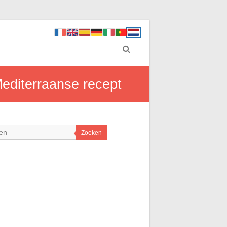
editerraanse recept
Zoeken