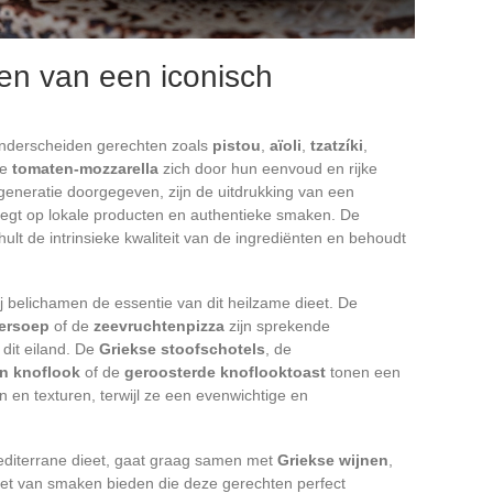
en van een iconisch
nderscheiden gerechten zoals
pistou
,
aïoli
,
tzatzíki
,
ie
tomaten-mozzarella
zich door hun eenvoud en rijke
eneratie doorgegeven, zijn de uitdrukking van een
gt op lokale producten en authentieke smaken. De
hult de intrinsieke kwaliteit van de ingrediënten en behoudt
zij belichamen de essentie van dit heilzame dieet. De
ersoep
of de
zeevruchtenpizza
zijn sprekende
 dit eiland. De
Griekse stoofschotels
, de
en knoflook
of de
geroosterde knoflooktoast
tonen een
en texturen, terwijl ze een evenwichtige en
mediterrane dieet, gaat graag samen met
Griekse wijnen
,
let van smaken bieden die deze gerechten perfect