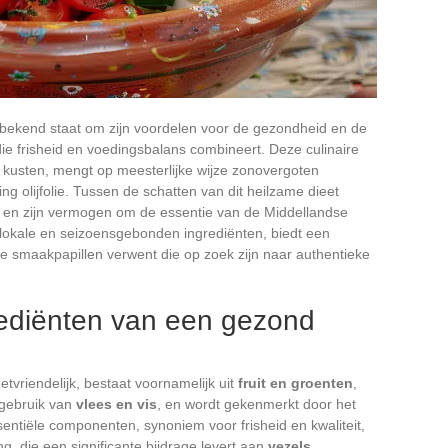
t bekend staat om zijn voordelen voor de gezondheid en de
ie frisheid en voedingsbalans combineert. Deze culinaire
e kusten, mengt op meesterlijke wijze zonovergoten
ing olijfolie. Tussen de schatten van dit heilzame dieet
ud en zijn vermogen om de essentie van de Middellandse
lokale en seizoensgebonden ingrediënten, biedt een
e smaakpapillen verwent die op zoek zijn naar authentieke
rediënten van een gezond
eetvriendelijk, bestaat voornamelijk uit
fruit en groenten
,
 gebruik van
vlees en vis
, en wordt gekenmerkt door het
sentiële componenten, synoniem voor frisheid en kwaliteit,
ng, die een significante bijdrage levert aan
vezels
,