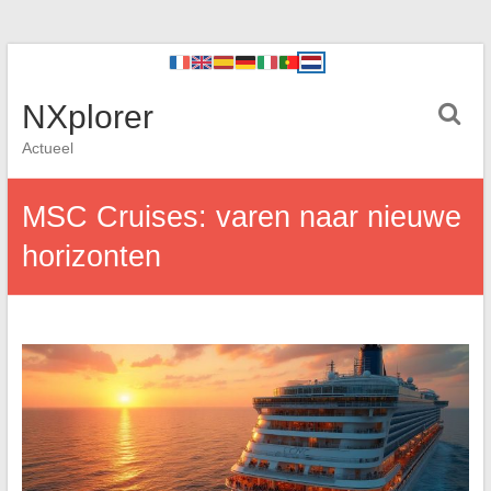
NXplorer
Actueel
MSC Cruises: varen naar nieuwe
horizonten