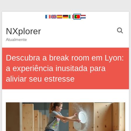
NXplorer
Atualmente
Descubra a break room em Lyon:
a experiência inusitada para
aliviar seu estresse