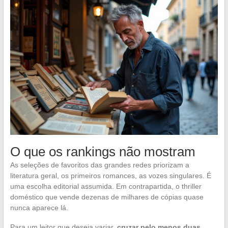
O que os rankings não mostram
As seleções de favoritos das grandes redes priorizam a
literatura geral, os primeiros romances, as vozes singulares. É
uma escolha editorial assumida. Em contrapartida, o thriller
doméstico que vende dezenas de milhares de cópias quase
nunca aparece lá.
Para um leitor que deseja variar,
cruzar pelo menos duas