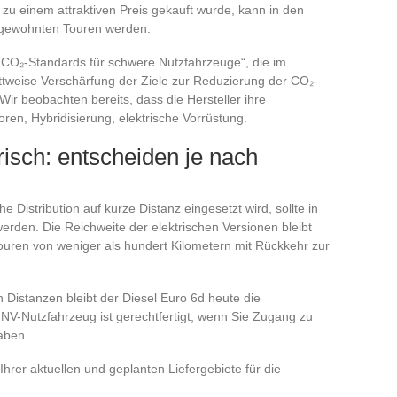
 zu einem attraktiven Preis gekauft wurde, kann in den
 gewohnten Touren werden.
„CO₂-Standards für schwere Nutzfahrzeuge“, die im
hrittweise Verschärfung der Ziele zur Reduzierung der CO₂-
Wir beobachten bereits, dass die Hersteller ihre
oren, Hybridisierung, elektrische Vorrüstung.
risch: entscheiden je nach
he Distribution auf kurze Distanz eingesetzt wird, sollte in
erden. Die Reichweite der elektrischen Versionen bleibt
Touren von weniger als hundert Kilometern mit Rückkehr zur
 Distanzen bleibt der Diesel Euro 6d heute die
GNV-Nutzfahrzeug ist gerechtfertigt, wenn Sie Zugang zu
haben.
Ihrer aktuellen und geplanten Liefergebiete für die