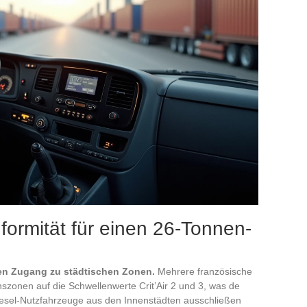
ormität für einen 26-Tonnen-
en Zugang zu städtischen Zonen.
Mehrere französische
nszonen auf die Schwellenwerte Crit’Air 2 und 3, was de
 Diesel-Nutzfahrzeuge aus den Innenstädten ausschließen