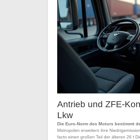
Antrieb und ZFE-Konf
Lkw
Die Euro-Norm des Motors bestimmt d
Metropolen erweitern ihre Niedrigemissio
facto einen großen Teil der älteren 26 t