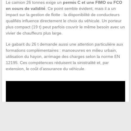
Le camion 26 tonnes exige un
permis C et une FIMO ou FCO
en cours de validité
. Ce point semble évident, mais il a un
impact sur la gestion de flotte : la disponibilité de conducteurs
qualifiés influence directement le choix du véhicule. Un porteur
plus compact (19 t) peut parfois couvrir le même besoin avec un
vivier de chauffeurs plus large.
Le gabarit du 26 t demande aussi une attention particulière aux
formations complémentaires : manoeuvres en milieu urbain,
utilisation du hayon, arrimage des charges selon la norme EN
12195. Ces compétences réduisent la sinistralité et, par
extension, le coût d’assurance du véhicule.