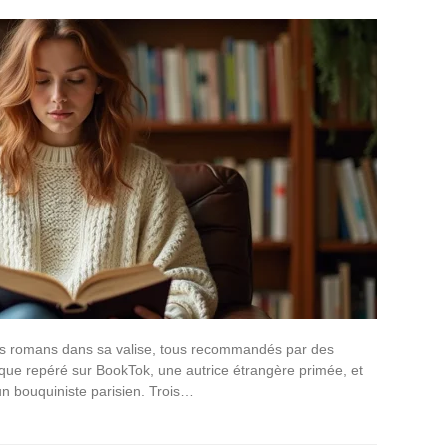
ois romans dans sa valise, tous recommandés par des
gique repéré sur BookTok, une autrice étrangère primée, et
un bouquiniste parisien. Trois…