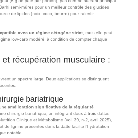
goût (5 g de pâte par portion), pas comme sucrant principal
u Barhi semi-mûres pour un meilleur contrôle des glucides
rce de lipides (noix, coco, beurre) pour ralentir
ompatible avec un régime cétogène strict
, mais elle peut
égime low-carb modéré, à condition de compter chaque
e et récupération musculaire :
uvrent un spectre large. Deux applications se distinguent
récentes.
hirurgie bariatrique
 une
amélioration significative de la régularité
ne chirurgie bariatrique, en intégrant deux à trois dattes
utrition Clinique et Métabolisme (vol. 39, n-2, avril 2025),
 de lignine présentes dans la datte facilite l’hydratation
que notable.