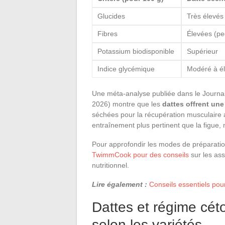
Glucides
Très élevés
Fibres
Élevées (pec
Potassium biodisponible
Supérieur
Indice glycémique
Modéré à él
Une méta-analyse publiée dans le Journal o
2026) montre que les
dattes offrent une
séchées pour la récupération musculaire ap
entraînement plus pertinent que la figue
Pour approfondir les modes de préparat
TwimmCook pour des conseils
sur les ass
nutritionnel.
Lire également :
Conseils essentiels pou
Dattes et régime céto
selon les variétés