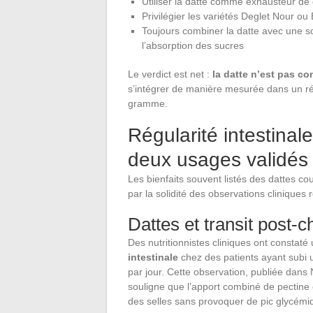
Utiliser la datte comme exhausteur de 
Privilégier les variétés Deglet Nour o
Toujours combiner la datte avec une sou
l’absorption des sucres
Le verdict est net :
la datte n’est pas c
s’intégrer de manière mesurée dans un r
gramme.
Régularité intestinal
deux usages validés
Les bienfaits souvent listés des dattes co
par la solidité des observations cliniques 
Dattes et transit post-c
Des nutritionnistes cliniques ont constaté
intestinale
chez des patients ayant subi u
par jour. Cette observation, publiée dans N
souligne que l’apport combiné de pectine et
des selles sans provoquer de pic glycémi