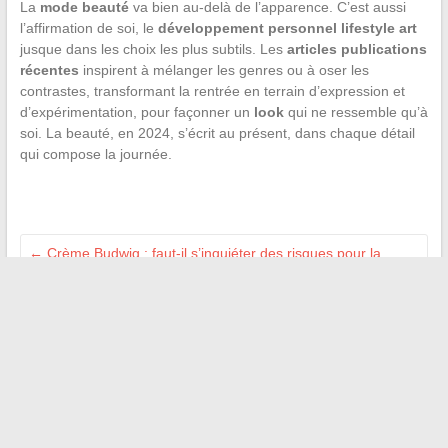
La
mode beauté
va bien au-delà de l’apparence. C’est aussi
l’affirmation de soi, le
développement personnel lifestyle art
jusque dans les choix les plus subtils. Les
articles publications
récentes
inspirent à mélanger les genres ou à oser les
contrastes, transformant la rentrée en terrain d’expression et
d’expérimentation, pour façonner un
look
qui ne ressemble qu’à
soi. La beauté, en 2024, s’écrit au présent, dans chaque détail
qui compose la journée.
←
Crème Budwig : faut-il s’inquiéter des risques pour la
santé ?
Investissement immobilier en 2025 : comment sélectionner la
stratégie la plus rentable ?
→
Recherche