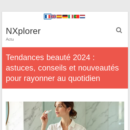
NXplorer
Actu
Tendances beauté 2024 :
astuces, conseils et nouveautés
pour rayonner au quotidien