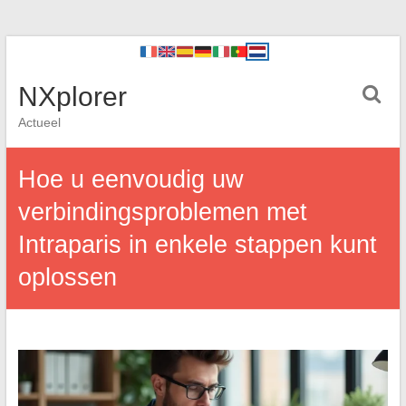
NXplorer
Actueel
Hoe u eenvoudig uw
verbindingsproblemen met
Intraparis in enkele stappen kunt
oplossen