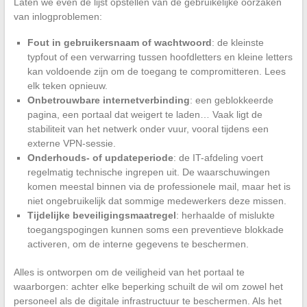
Laten we even de lijst opstellen van de gebruikelijke oorzaken
van inlogproblemen:
Fout in gebruikersnaam of wachtwoord
: de kleinste
typfout of een verwarring tussen hoofdletters en kleine letters
kan voldoende zijn om de toegang te compromitteren. Lees
elk teken opnieuw.
Onbetrouwbare internetverbinding
: een geblokkeerde
pagina, een portaal dat weigert te laden… Vaak ligt de
stabiliteit van het netwerk onder vuur, vooral tijdens een
externe VPN-sessie.
Onderhouds- of updateperiode
: de IT-afdeling voert
regelmatig technische ingrepen uit. De waarschuwingen
komen meestal binnen via de professionele mail, maar het is
niet ongebruikelijk dat sommige medewerkers deze missen.
Tijdelijke beveiligingsmaatregel
: herhaalde of mislukte
toegangspogingen kunnen soms een preventieve blokkade
activeren, om de interne gegevens te beschermen.
Alles is ontworpen om de veiligheid van het portaal te
waarborgen: achter elke beperking schuilt de wil om zowel het
personeel als de digitale infrastructuur te beschermen. Als het