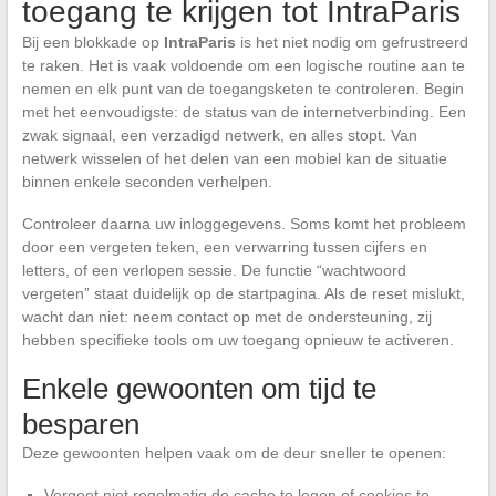
toegang te krijgen tot IntraParis
Bij een blokkade op
IntraParis
is het niet nodig om gefrustreerd
te raken. Het is vaak voldoende om een logische routine aan te
nemen en elk punt van de toegangsketen te controleren. Begin
met het eenvoudigste: de status van de internetverbinding. Een
zwak signaal, een verzadigd netwerk, en alles stopt. Van
netwerk wisselen of het delen van een mobiel kan de situatie
binnen enkele seconden verhelpen.
Controleer daarna uw inloggegevens. Soms komt het probleem
door een vergeten teken, een verwarring tussen cijfers en
letters, of een verlopen sessie. De functie “wachtwoord
vergeten” staat duidelijk op de startpagina. Als de reset mislukt,
wacht dan niet: neem contact op met de ondersteuning, zij
hebben specifieke tools om uw toegang opnieuw te activeren.
Enkele gewoonten om tijd te
besparen
Deze gewoonten helpen vaak om de deur sneller te openen:
Vergeet niet regelmatig de cache te legen of cookies te