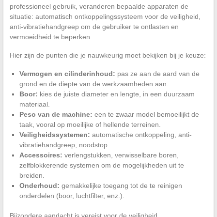
professioneel gebruik, veranderen bepaalde apparaten de
situatie: automatisch ontkoppelingssysteem voor de veiligheid,
anti-vibratiehandgreep om de gebruiker te ontlasten en
vermoeidheid te beperken.
Hier zijn de punten die je nauwkeurig moet bekijken bij je keuze:
Vermogen en cilinderinhoud:
pas ze aan de aard van de
grond en de diepte van de werkzaamheden aan.
Boor:
kies de juiste diameter en lengte, in een duurzaam
materiaal.
Peso van de machine:
een te zwaar model bemoeilijkt de
taak, vooral op moeilijke of hellende terreinen.
Veiligheidssystemen:
automatische ontkoppeling, anti-
vibratiehandgreep, noodstop.
Accessoires:
verlengstukken, verwisselbare boren,
zelfblokkerende systemen om de mogelijkheden uit te
breiden.
Onderhoud:
gemakkelijke toegang tot de te reinigen
onderdelen (boor, luchtfilter, enz.).
Bijzondere aandacht is vereist voor de veiligheid.