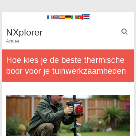
NXplorer
Actueel
Hoe kies je de beste thermische
boor voor je tuinwerkzaamheden