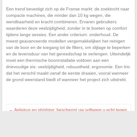
Een trend bevestigt zich op de Franse markt: de zoektocht naar
compacte machines, die minder dan 10 kg wegen, die
wendbaarheid en kracht combineren. Ervaren gebruikers
waarderen deze veelzijdigheid, zonder in te boeten op comfort
tijdens lange sessies. Een ander criterium: onderhoud. De
meest geavanceerde modellen vergemakkelijken het reinigen
van de boor en de toegang tot de filters, om slijtage te beperken
en de levensduur van het gereedschap te verlengen. Uiteindelijk
moet een thermische boorinstallatie voldoen aan een
drievoudige eis: veelzijdigheid, robuustheid, ergonomie. Een trio
dat het verschil maakt vanaf de eerste draaien, vooral wanneer
de grond weerstand biedt of wanneer het project zich uitstrekt.
←
Antivirus en phishing: beschermt uw software u echt tegen
online oplichting?
Hoe u eenvoudig uw verbindingsproblemen met Intraparis in
enkele stappen kunt oplossen
→