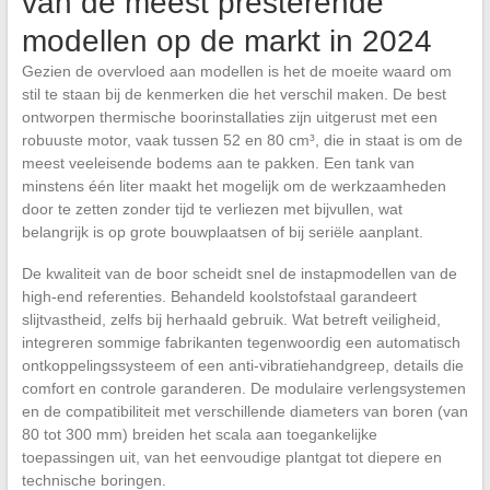
van de meest presterende
modellen op de markt in 2024
Gezien de overvloed aan modellen is het de moeite waard om
stil te staan bij de kenmerken die het verschil maken. De best
ontworpen thermische boorinstallaties zijn uitgerust met een
robuuste motor, vaak tussen 52 en 80 cm³, die in staat is om de
meest veeleisende bodems aan te pakken. Een tank van
minstens één liter maakt het mogelijk om de werkzaamheden
door te zetten zonder tijd te verliezen met bijvullen, wat
belangrijk is op grote bouwplaatsen of bij seriële aanplant.
De kwaliteit van de boor scheidt snel de instapmodellen van de
high-end referenties. Behandeld koolstofstaal garandeert
slijtvastheid, zelfs bij herhaald gebruik. Wat betreft veiligheid,
integreren sommige fabrikanten tegenwoordig een automatisch
ontkoppelingssysteem of een anti-vibratiehandgreep, details die
comfort en controle garanderen. De modulaire verlengsystemen
en de compatibiliteit met verschillende diameters van boren (van
80 tot 300 mm) breiden het scala aan toegankelijke
toepassingen uit, van het eenvoudige plantgat tot diepere en
technische boringen.