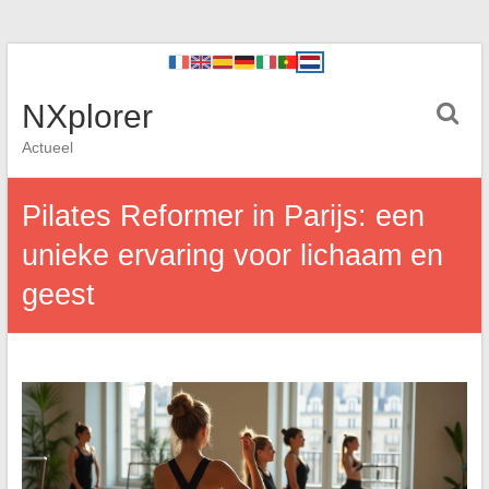
NXplorer
Actueel
Pilates Reformer in Parijs: een
unieke ervaring voor lichaam en
geest