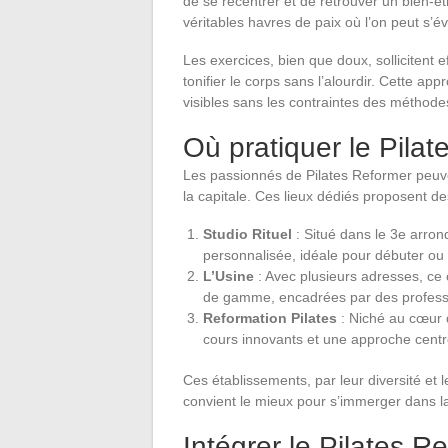
de se recentrer et de retrouver un bien-êt
véritables havres de paix où l’on peut s’é
Les exercices, bien que doux, sollicitent
tonifier le corps sans l’alourdir. Cette ap
visibles sans les contraintes des méthodes
Où pratiquer le Pilat
Les passionnés de Pilates Reformer peuve
la capitale. Ces lieux dédiés proposent d
Studio Rituel
: Situé dans le 3e arron
personnalisée, idéale pour débuter ou 
L’Usine
: Avec plusieurs adresses, ce
de gamme, encadrées par des profess
Reformation Pilates
: Niché au cœur 
cours innovants et une approche centré
Ces établissements, par leur diversité et l
convient le mieux pour s’immerger dans la 
Intégrer le Pilates R