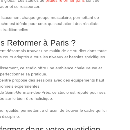
re global. Les studios de
pilates reformer paris
sont de
vader et se ressourcer.
 efficacement chaque groupe musculaire, permettant de
proche est idéale pour ceux qui souhaitent des résultats
 traditionnelles.
es Reformer à Paris ?
nt désormais trouver une multitude de studios dans toute
es cours adaptés à tous les niveaux et besoins spécifiques.
dissement, ce studio offre une ambiance chaleureuse et
perfectionner sa pratique.
 centre propose des sessions avec des équipements haut
ionnels expérimentés.
de Saint-Germain-des-Prés, ce studio est réputé pour ses
e sur le bien-être holistique.
eur qualité, permettent à chacun de trouver le cadre qui lui
discipline.
eformer dans votre quotidien