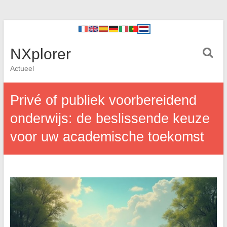
NXplorer
Actueel
Privé of publiek voorbereidend
onderwijs: de beslissende keuze
voor uw academische toekomst