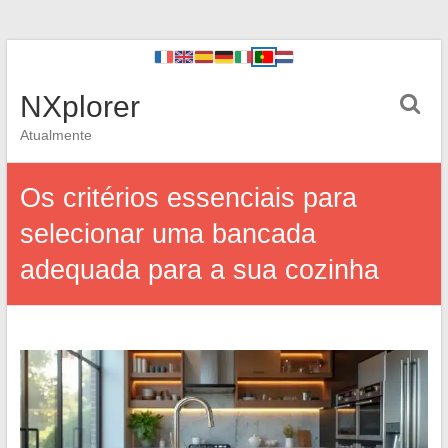
NXplorer
Atualmente
Os critérios essenciais para
selecionar uma bancada
adequada para a sua cozinha