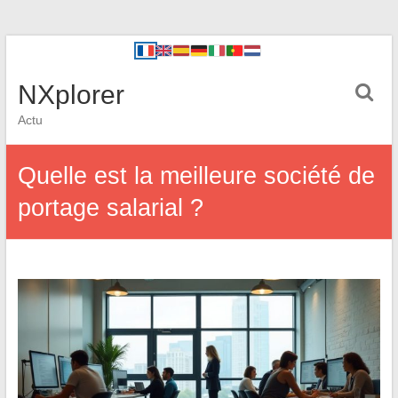
NXplorer
Actu
Quelle est la meilleure société de
portage salarial ?